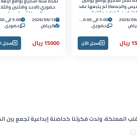
ة ثمان اسابيع بواقع يومين
لمدة ستة اسابيع بواقع اربعة ا
ميس والجمعة) ثم يتبعها عقد
حضوري (الاحد والاثنين والثلاث
اختبارين شاملين وإتاحة...
والسبت) ثم يتبعها...
2026/09
5:00 الى 10:00 يوم الخميس ومن 8:00 الى 5:00 العصر يوم الجمعة
2026/09/13
رياض
حضوري
الرياض
حضوري
يال
15000 ريال
سجل الأن
سجل ال
لب المملكة، ولدت فكرتنا كحاضنة إبداعية تجمع بين ال