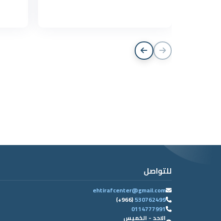
للتواصل
ehtirafcenter@gmail.com
(+966)
530762499
0114777991
الاحد - الخميس