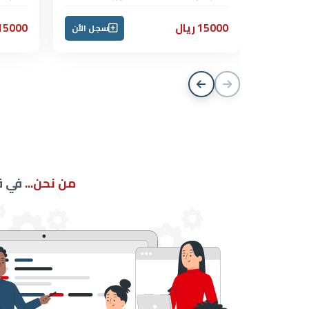
15000 ريال
15000 ريا
سجل الأن
من نحن...
في ق